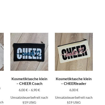
Kosmetiktasche klein
Kosmetiktasche klein
– CHEER Coach
– CHEERleader
)
6,00
€
–
6,90
€
6,00
€
Umsatzsteuerbefreit nach
Umsatzsteuerbefreit nach
ach
§19 UStG
§19 UStG