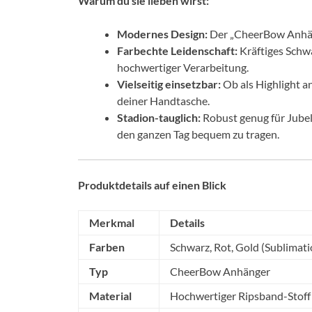
Warum du sie lieben wirst:
Modernes Design:
Der „CheerBow Anhäng
Farbechte Leidenschaft:
Kräftiges Schwa
hochwertiger Verarbeitung.
Vielseitig einsetzbar:
Ob als Highlight a
deiner Handtasche.
Stadion-tauglich:
Robust genug für Jubel
den ganzen Tag bequem zu tragen.
Produktdetails auf einen Blick
Merkmal
Details
Farben
Schwarz, Rot, Gold (Sublimat
Typ
CheerBow Anhänger
Material
Hochwertiger Ripsband-Stoff 