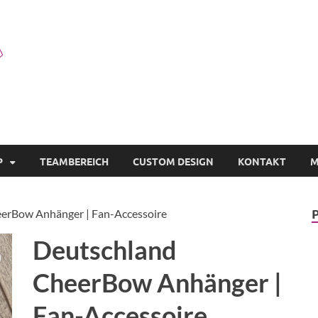
Cheertastic Bows
Individuelle CheerBows für Dich und für dein Verein
P
TEAMBEREICH
CUSTOM DESIGN
KONTAKT
M
erBow Anhänger | Fan-Accessoire
Deutschland
CheerBow Anhänger |
Fan-Accessoire