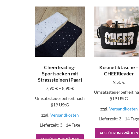
Cheerleading-
Kosmetiktasche –
Sportsocken mit
CHEERleader
Strasssteinen (Paar)
9,50
€
7,90
€
–
8,90
€
Umsatzsteuerbefreit n
Umsatzsteuerbefreit nach
§19 UStG
§19 UStG
zzgl.
Versandkosten
zzgl.
Versandkosten
Lieferzeit:
3 - 14 Tag
Lieferzeit:
3 - 14 Tage
AUSFÜHRUNG WÄHLEN