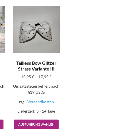
Tailless Bow Glitzer
Strass Variante III
15,95
€
–
17,95
€
ach
Umsatzsteuerbefreit nach
§19 UStG
zzgl.
Versandkosten
e
Lieferzeit:
3 - 14 Tage
AUSFÜHRUNG WÄHLEN