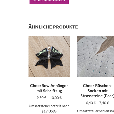
AUSFÜHRUNG WÄHLEN
ÄHNLICHE PRODUKTE
CheerBow Anhänger
Cheer Rüschen-
mit Schriftzug
Socken mit
Strasssteine (Paar
9,50
€
–
10,00
€
6,40
€
–
7,40
€
Umsatzsteuerbefreit nach
Umsatzsteuerbefreit n
§19 UStG