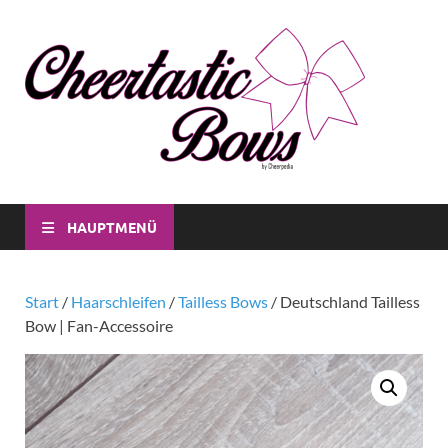
Che
Individuell
CheerBow
Bo
für Dich
und für
dein Verei
HAUPTMENÜ
Start
/
Haarschleifen
/
Tailless Bows
/ Deutschland Tailless
Bow | Fan-Accessoire