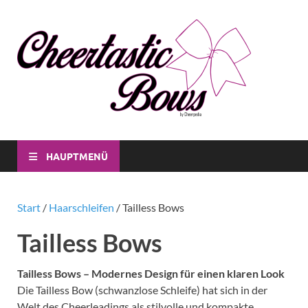
Che
Individuell
CheerBow
Bo
für Dich
und für
dein Verei
HAUPTMENÜ
Start
/
Haarschleifen
/ Tailless Bows
Tailless Bows
Tailless Bows – Modernes Design für einen klaren Look
Die Tailless Bow (schwanzlose Schleife) hat sich in der
Welt des Cheerleadings als stilvolle und kompakte