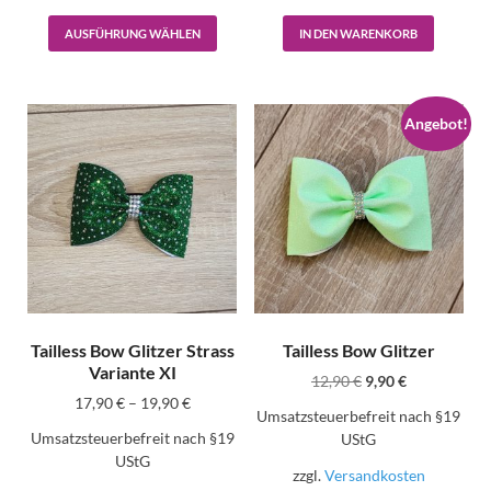
AUSFÜHRUNG WÄHLEN
IN DEN WARENKORB
Angebot!
Tailless Bow Glitzer Strass
Tailless Bow Glitzer
Variante XI
12,90
€
9,90
€
17,90
€
–
19,90
€
Umsatzsteuerbefreit nach §19
Umsatzsteuerbefreit nach §19
UStG
UStG
zzgl.
Versandkosten