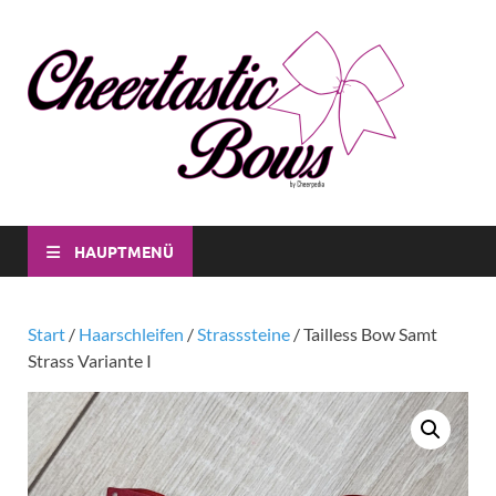
Che
Individuell
CheerBow
Bo
für Dich
und für
dein Verei
HAUPTMENÜ
Start
/
Haarschleifen
/
Strasssteine
/ Tailless Bow Samt
Strass Variante I