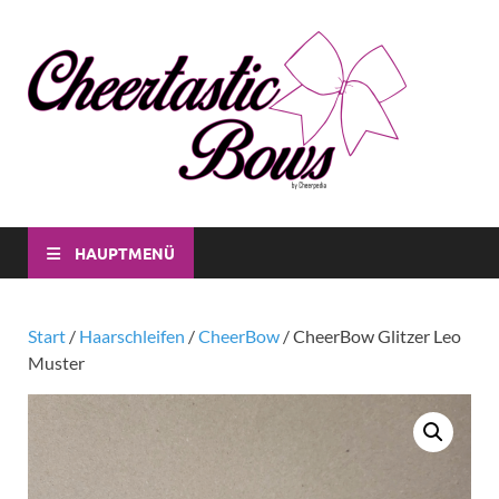
Che
Individuell
CheerBow
Bo
für Dich
und für
dein Verei
HAUPTMENÜ
Start
/
Haarschleifen
/
CheerBow
/ CheerBow Glitzer Leo
Muster