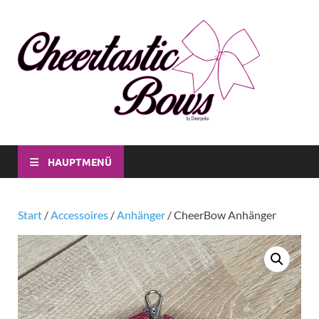
Che
Individuell
CheerBow
Bo
für Dich
und für
dein Verei
HAUPTMENÜ
Start
/
Accessoires
/
Anhänger
/ CheerBow Anhänger