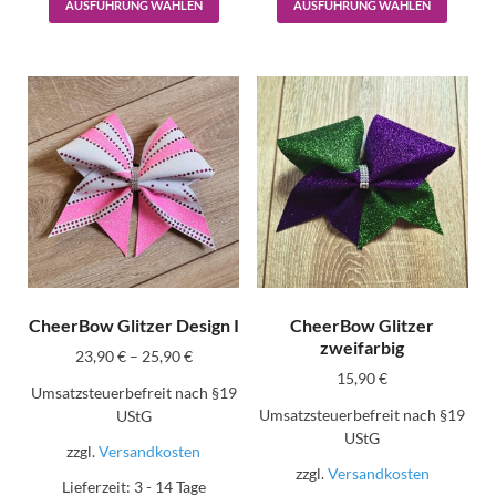
AUSFÜHRUNG WÄHLEN
AUSFÜHRUNG WÄHLEN
CheerBow Glitzer Design I
CheerBow Glitzer
zweifarbig
23,90
€
–
25,90
€
15,90
€
Umsatzsteuerbefreit nach §19
Umsatzsteuerbefreit nach §19
UStG
UStG
zzgl.
Versandkosten
zzgl.
Versandkosten
Lieferzeit:
3 - 14 Tage