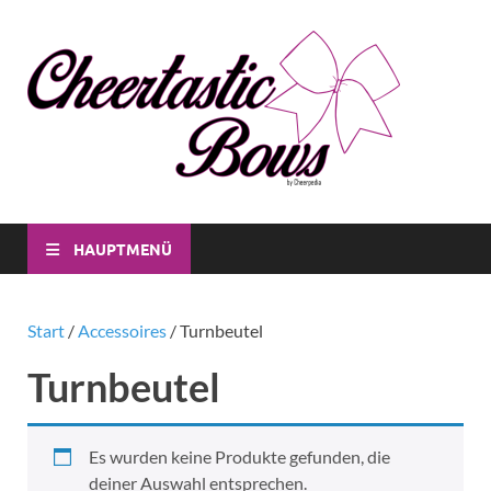
Che
Individuell
CheerBow
Bo
für Dich
und für
dein Verei
HAUPTMENÜ
Start
/
Accessoires
/ Turnbeutel
Turnbeutel
Es wurden keine Produkte gefunden, die
deiner Auswahl entsprechen.