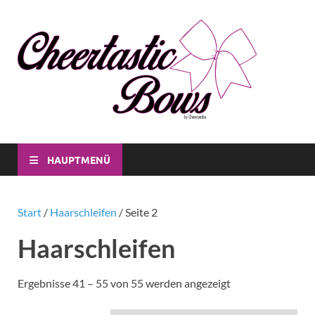
Che
Individuell
CheerBow
Bo
für Dich
und für
dein Verei
HAUPTMENÜ
Start
/
Haarschleifen
/ Seite 2
Haarschleifen
Ergebnisse 41 – 55 von 55 werden angezeigt