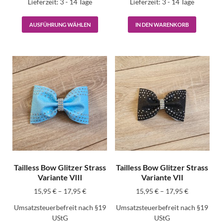
Lieferzeit:
3 - 14 Tage
Lieferzeit:
3 - 14 Tage
AUSFÜHRUNG WÄHLEN
IN DEN WARENKORB
Tailless Bow Glitzer Strass
Tailless Bow Glitzer Strass
Variante VIII
Variante VII
15,95
€
–
17,95
€
15,95
€
–
17,95
€
Umsatzsteuerbefreit nach §19
Umsatzsteuerbefreit nach §19
UStG
UStG