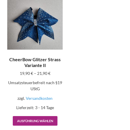
CheerBow Glitzer Strass
Variante II
19,90
€
–
21,90
€
Umsatzsteuerbefreit nach §19
UStG
zzgl.
Versandkosten
Lieferzeit:
3 - 14 Tage
AUSFÜHRUNG WÄHLEN